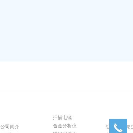
联系电话：0755-23347785
关于好色先生TV免
产品中心
在线好色
费版
APP入口
扫描电镜
끅
合金分析仪
公司简介
镀层好色先生